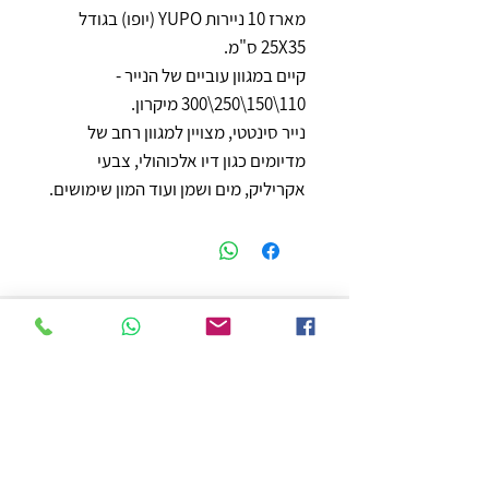
מארז 10 ניירות YUPO (יופו) בגודל
25X35 ס"מ.
קיים במגוון עוביים של הנייר -
110\150\250\300 מיקרון.
נייר סינטטי, מצויין למגוון רחב של
מדיומים כגון דיו אלכוהולי, צבעי
אקריליק, מים ושמן ועוד המון שימושים.
חנות
משלוחים והחזרות
מדיניות החנות
הצהרת נגישות