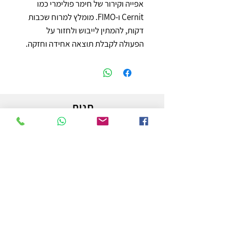
אפייה וקירור של חימר פולימרי כמו 
Cernit ו‑FIMO. מומלץ למרוח שכבות 
דקות, להמתין לייבוש ולחזור על 
הפעולה לקבלת תוצאה אחידה וחזקה.
חנות
משלוחים והחזרות
מדיניות החנות
הצהרת נגישות
צור קשר
לפרטים והזמנות - אורי פרץ
054-3556976