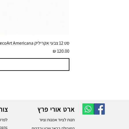
סט 12 צבעי אקריליק DecoArt Americana גוונים בוהקים 59 מ״ל
מחיר
ארט אורי פרץ
צור
חנות לציוד אמנות וציור
לפרטי
המובילה בבאר שבע ובדרום.
6976