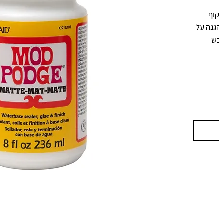
שקוף
גנה על
בש