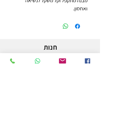
מבנה מתקפל וקל משקל לנשיאה 
ואחסון.
חנות
משלוחים והחזרות
מדיניות החנות
הצהרת נגישות
צור קשר
לפרטים והזמנות - אורי פרץ
054-3556976
uri.homa@gmail.com
החלוץ 50 באר שבע