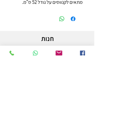
מתאים לקנווסים על גודל 52 ס"מ.
חנות
משלוחים והחזרות
מדיניות החנות
הצהרת נגישות
צור קשר
לפרטים והזמנות - אורי פרץ
054-3556976
uri.homa@gmail.com
החלוץ 50 באר שבע