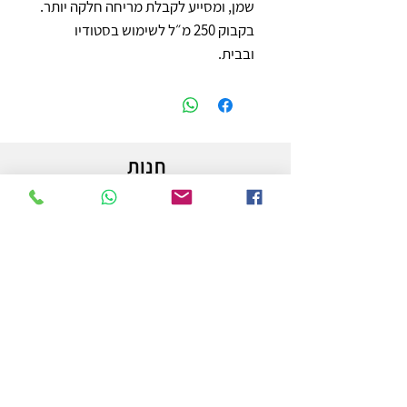
שמן, ומסייע לקבלת מריחה חלקה יותר. 
בקבוק 250 מ״ל לשימוש בסטודיו 
ובבית.
חנות
משלוחים והחזרות
מדיניות החנות
הצהרת נגישות
צור קשר
לפרטים והזמנות - אורי פרץ
054-3556976
uri.homa@gmail.com