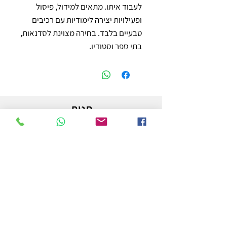
לעבוד איתו. מתאים למידול, פיסול 
ופעילויות יצירה לימודיות עם רכיבים 
טבעיים בלבד. בחירה מצוינת לסדנאות, 
בתי ספר וסטודיו.
חנות
משלוחים והחזרות
מדיניות החנות
הצהרת נגישות
צור קשר
לפרטים והזמנות - אורי פרץ
054-3556976