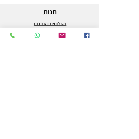
חנות
משלוחים והחזרות
מדיניות החנות
הצהרת נגישות
צור קשר
לפרטים והזמנות - אורי פרץ
054-3556976
uri.homa@gmail.com
החלוץ 50 באר שבע
חנות לציוד אמנות וציור המובילה בבאר שבע ובדרום.
מלבד אספקת המותגים הטובים ביותר בעולם האמנות,
אנחנו גם מבצעים הדפסה על קנבס באיכות גבוהה ביותר.