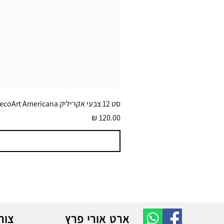
סט 12 צבעי אקריליק DecoArt Americana גוונים בוהקים 59 מ״ל
מחיר
ארט אורי פרץ
צור