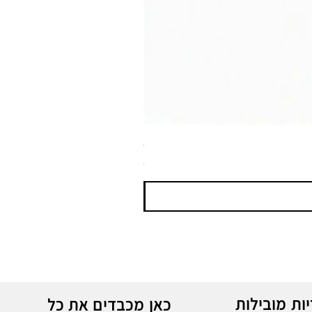
ספריי צבע שחור לטמבון MTN WEPRO Bumper Paint
מחיר
ות מובילות
כאן מכבדים את כל