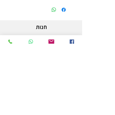
חנות
משלוחים והחזרות
מדיניות החנות
הצהרת נגישות
צור קשר
לפרטים והזמנות - אורי פרץ
054-3556976
uri.homa@gmail.com
החלוץ 50 באר שבע
חנות לציוד אמנות וציור המובילה בבאר שבע ובדרום.