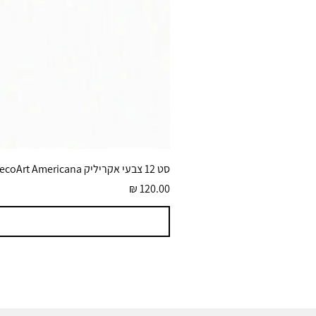
סט 12 צבעי אקריליק DecoArt Americana גוונים בוהקים 59 מ״ל
מחיר