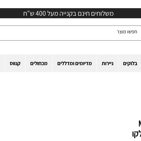
משלוחים חינם בקנייה מעל 400 ש"ח
בלוקים
ניירות
מדיומים ומדללים
מכחולים
קנווס
MTN
Transversal F לקו