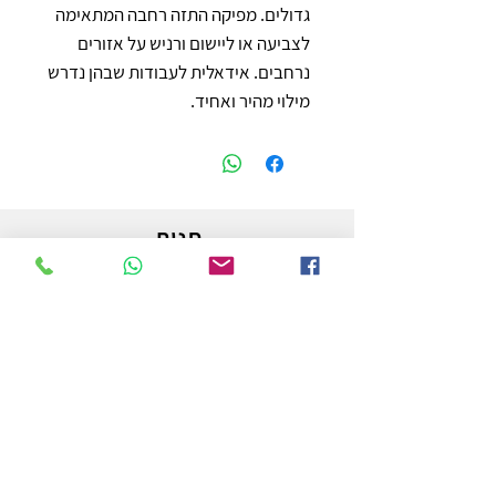
גדולים. מפיקה התזה רחבה המתאימה 
לצביעה או ליישום ורניש על אזורים 
נרחבים. אידאלית לעבודות שבהן נדרש 
מילוי מהיר ואחיד.
חנות
משלוחים והחזרות
מדיניות החנות
הצהרת נגישות
צור קשר
לפרטים והזמנות - אורי פרץ
054-3556976