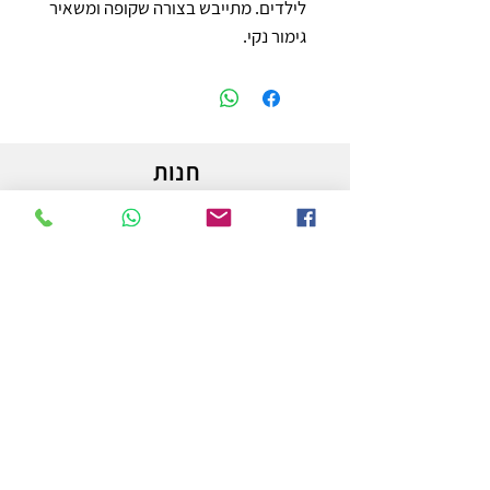
לילדים. מתייבש בצורה שקופה ומשאיר 
גימור נקי.
חנות
משלוחים והחזרות
מדיניות החנות
הצהרת נגישות
צור קשר
לפרטים והזמנות - אורי פרץ
054-3556976
uri.homa@gmail.com
החלוץ 50 באר שבע