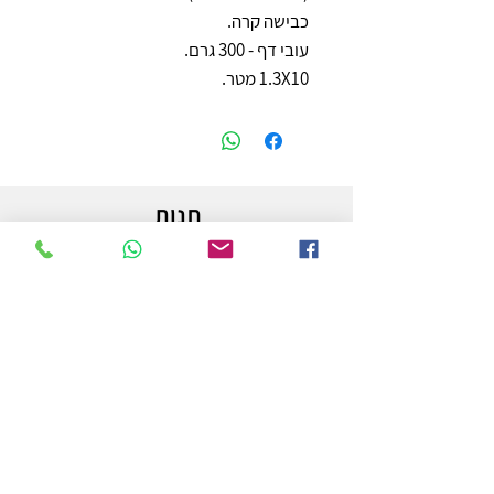
כבישה קרה.
עובי דף - 300 גרם.
1.3X10 מטר.
חנות
משלוחים והחזרות
מדיניות החנות
הצהרת נגישות
צור קשר
לפרטים והזמנות - אורי פרץ
054-3556976
uri.homa@gmail.com