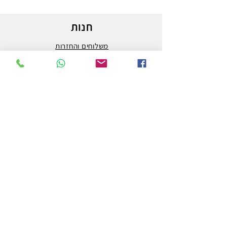
חנות
משלוחים והחזרות
מדיניות החנות
הצהרת נגישות
צור קשר
לפרטים והזמנות - אורי פרץ
054-3556976
uri.homa@gmail.com
החלוץ 50 באר שבע
חנות לציוד אמנות וציור המובילה בבאר שבע ובדרום.
מלבד אספקת המותגים הטובים ביותר בעולם האמנות,
אנחנו גם מבצעים הדפסה על קנבס באיכות גבוהה ביותר.