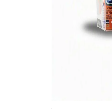
ספריי צבע שחור לטמבון MTN WEPRO Bumper Paint