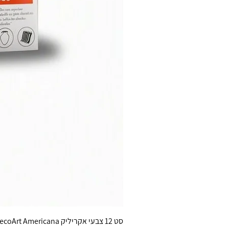
סט 12 צבעי אקריליק DecoArt Americana גוונים בוהקים 59 מ״ל