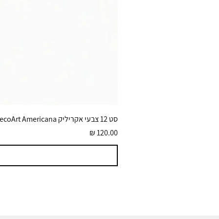
סט 12 צבעי אקריליק DecoArt Americana גוונים בוהקים 59 מ״ל
מחיר