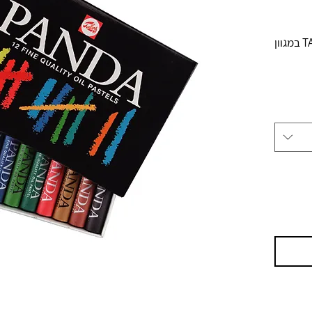
סט גירי פסטל שמן פנדה מבית TALENS במגוון