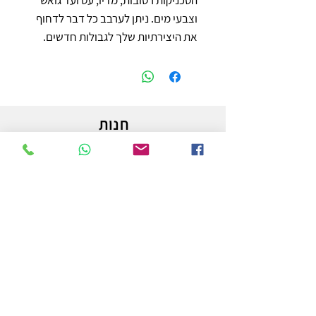
וצבעי מים. ניתן לערבב כל דבר לדחוף
את היצירתיות שלך לגבולות חדשים.
חנות
משלוחים והחזרות
מדיניות החנות
הצהרת נגישות
צור קשר
לפרטים והזמנות - אורי פרץ
054-3556976
uri.homa@gmail.com
החלוץ 50 באר שבע