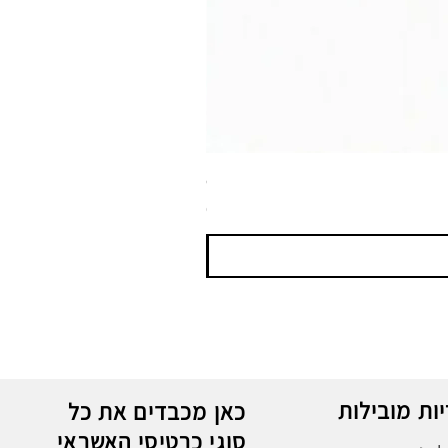
ספריי צבע שחור לטמבון MTN WEPRO Bumper Paint
מחיר
ות מובילות
כאן מכבדים את כל
סוגי כרטיסי האשראי