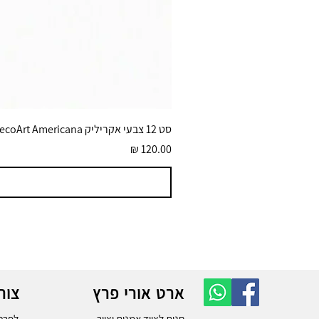
סט 12 צבעי אקריליק DecoArt Americana גוונים בוהקים 59 מ״ל
מחיר
ארט אורי פרץ
צור
חנות לציוד אמנות וציור
לפרטי