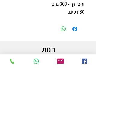
עובי דף - 300 גרם.
30 דפים.
חנות
משלוחים והחזרות
מדיניות החנות
הצהרת נגישות
צור קשר
לפרטים והזמנות - אורי פרץ
054-3556976
uri.homa@gmail.com
החלוץ 50 באר שבע