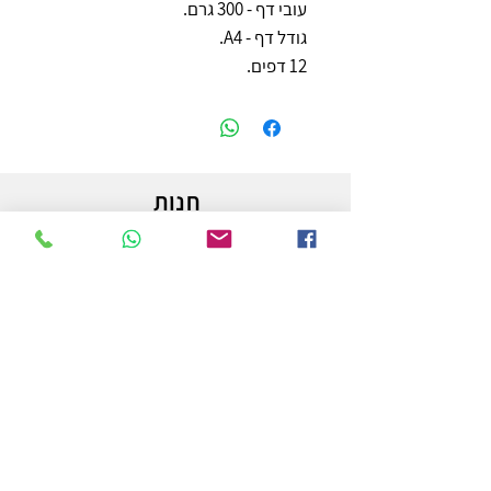
עובי דף - 300 גרם.
גודל דף - A4.
12 דפים.
חנות
משלוחים והחזרות
מדיניות החנות
הצהרת נגישות
צור קשר
לפרטים והזמנות - אורי פרץ
054-3556976
uri.homa@gmail.com