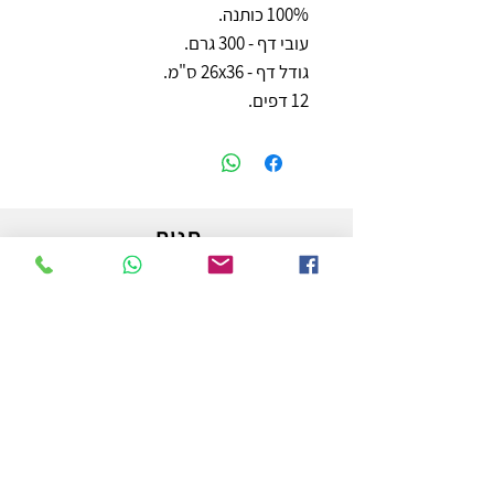
100% כותנה.
עובי דף - 300 גרם.
גודל דף - 26x36 ס"מ.
12 דפים.
חנות
משלוחים והחזרות
מדיניות החנות
הצהרת נגישות
צור קשר
לפרטים והזמנות - אורי פרץ
054-3556976