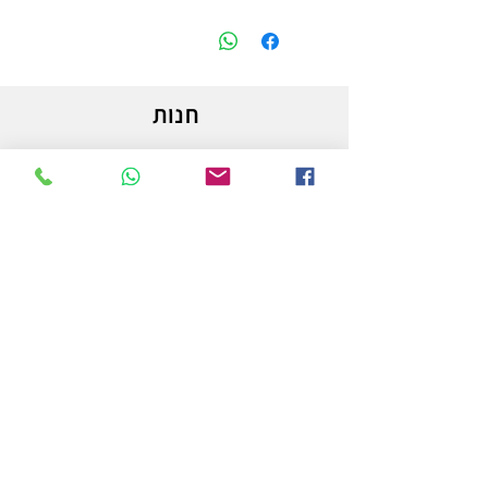
חנות
משלוחים והחזרות
מדיניות החנות
הצהרת נגישות
צור קשר
לפרטים והזמנות - אורי פרץ
054-3556976
uri.homa@gmail.com
החלוץ 50 באר שבע
חנות לציוד אמנות וציור המובילה בבאר שבע ובדרום.