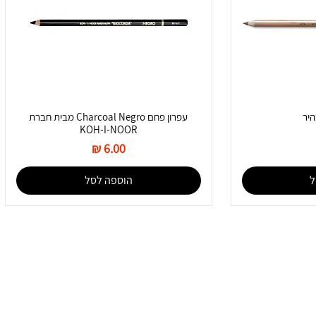
היר
עפרון פחם Charcoal Negro מבית חברת
KOH-I-NOOR
מחיר
ל
הוספה לסל