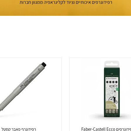
רפידוגרפים איכותיים וציוד לקליגראפיה ממגוון חברות
סט 4 רפידוגרפים Faber-Castell Ecco
רפידוגרף פאבר קסטל