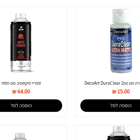
DecoArt DuraCle
ספריי פיקסטיב מט mtn
מחיר
מחיר
הוספה לסל
הוספה לסל