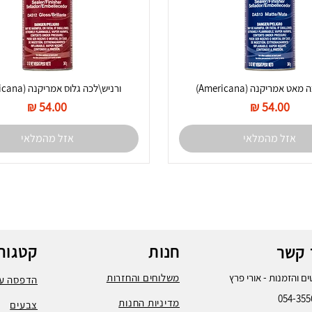
אט אמריקנה (Americana)
ורניש\לכה גלוס אמריקנה (Americana)
מחיר
מחיר
אזל מהמלאי
אזל מהמלאי
חנות
קטגורי
 קשר
ם והזמנות - אורי פרץ
משלוחים והחזרות
הדפסה על
054-355
מדיניות החנות
צבעים