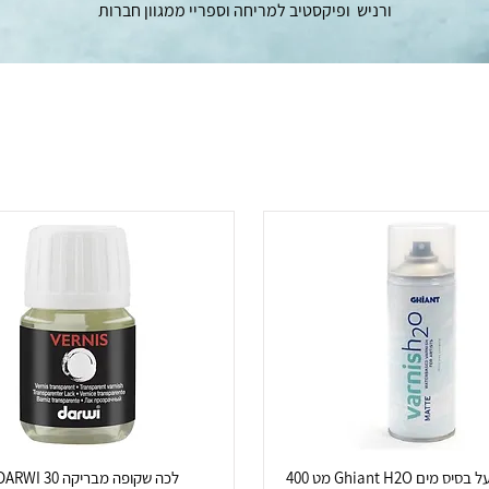
ורניש ופיקסטיב למריחה וספריי ממגוון חברות
ספריי ורניש על בסיס מים Ghiant H2O מט 400
לכה שקופה מבריקה DARWI 30 מ"ל