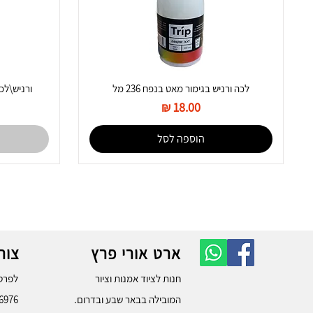
לכה ורניש בגימור מאט בנפח 236 מל
ורניש\לכה מ
מחיר
הוספה לסל
ארט אורי פרץ
צור
חנות לציוד אמנות וציור
לפרטי
המובילה בבאר שבע ובדרום.
6976