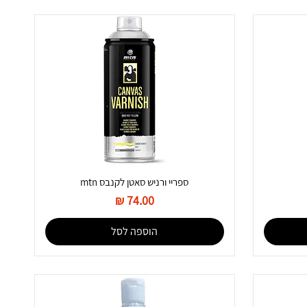
ספריי ורניש סאטן לקנבס mtn
מחיר
הוספה לסל