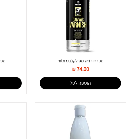
ספריי ורניש מט לקנבס mtn
ספרי
מחיר
הוספה לסל