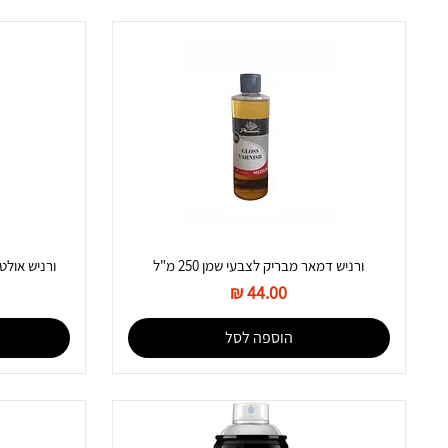
ורניש דמאר מבריק לצבעי שמן 250 מ"ל
ורניש אולטרה מט ar 2oz
מחיר
הוספה לסל