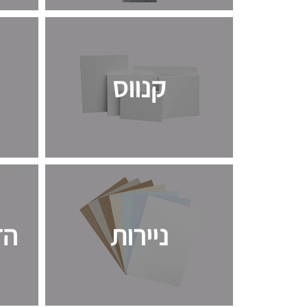
קנווס
ניירות
הד