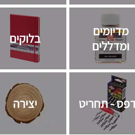
מדיומים
בלוקים
ומדללים
פס - תחריט
יצירה